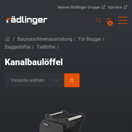
Werner Rädlinger Gruppe
Karriere
0
/
Baumaschinenausrüstung
/
Für Bagger
/
Baggerlöffel
/
Tieflöffel
/
Kanalbaulöffel
Variante wählen